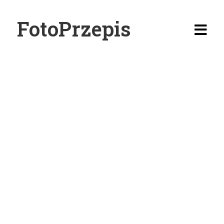
FotoPrzepis
Homepage
Dodaj
Przepis
Poradniki
The Shop