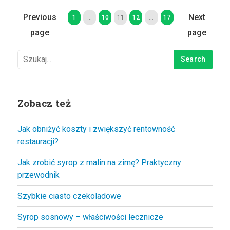
Previous
Next
1
…
10
11
12
…
17
page
page
Zobacz też
Jak obniżyć koszty i zwiększyć rentowność
restauracji?
Jak zrobić syrop z malin na zimę? Praktyczny
przewodnik
Szybkie ciasto czekoladowe
Syrop sosnowy – właściwości lecznicze